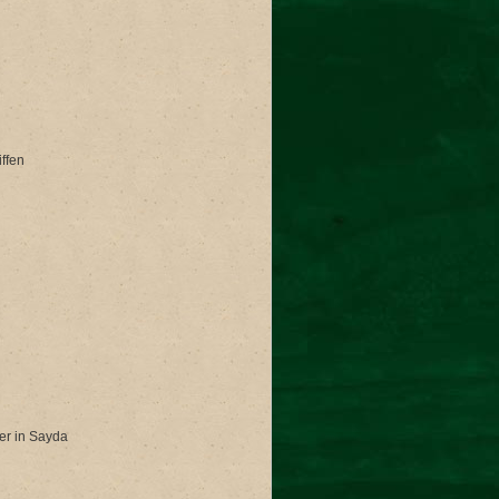
ffen
er in Sayda