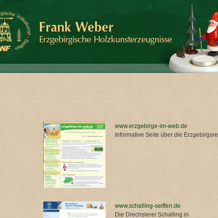
www.erzgebirge-im-web.de
Informative Seite über die Erzgebirgsr
www.schalling-seiffen.de
Die Drechslerei Schalling in